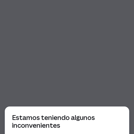
Comienzo del diálogo
Estamos teniendo algunos
inconvenientes